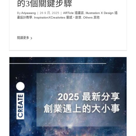
的3個關鍵步驟
By
Ariyawang
|
26 9 月, 2025
|
ARTicle 插畫誌
,
Illustration X Design 插
畫設計教學
,
InspirationXCreativites 靈感。創意
,
Others 其他
閱讀更多
/2025 最新分享/ 創業遇上的大小事….
Lastest Blog 最新消息
Start Buz 藝起創業
Start-up 網路行銷