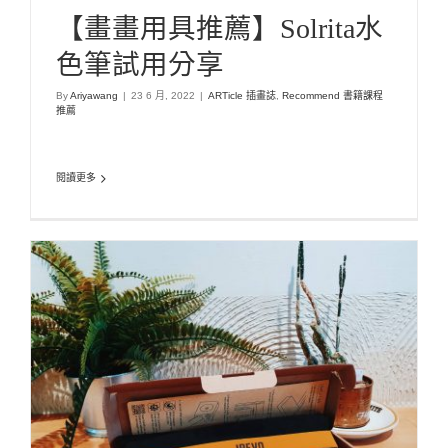
【畫畫用具推薦】Solrita水
色筆試用分享
By
Ariyawang
|
23 6 月, 2022
|
ARTicle 插畫誌
,
Recommend 書籍課程
推薦
閱讀更多
【好物推薦】插畫家必備神器-DO-CAM USB實物
攝影機開箱
ARTicle 插畫誌
Recommend 書籍課程推薦