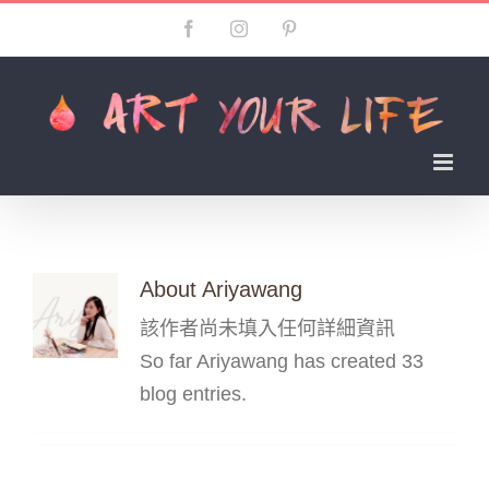
Skip
Facebook
Instagram
Pinterest
to
content
About
Ariyawang
該作者尚未填入任何詳細資訊
So far Ariyawang has created 33
blog entries.