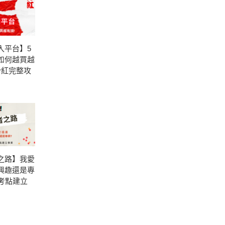
入平台】5
如何越買越
分紅完整攻
之路】我愛
興趣還是專
思考點建立