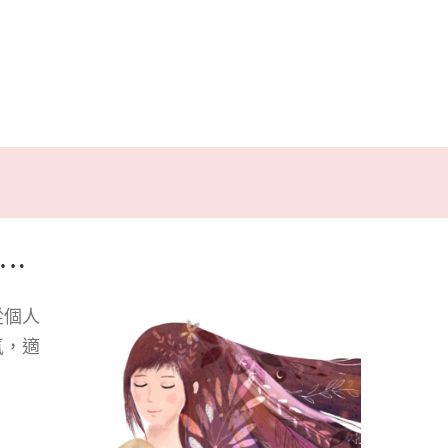
….
從個人
氣，適