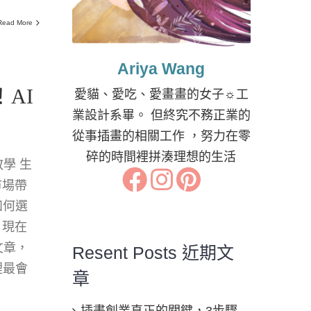
Read More
Ariya Wang
AI
愛貓、愛吃、愛畫畫的女子☼工
業設計系畢。 但終究不務正業的
從事插畫的相關工作 ，努力在零
碎的時間裡拼湊理想的生活
學 生
市場帶
如何選
？現在
文章，
Resent Posts 近期文
裡最會
章
插畫創業真正的關鍵，3步驟