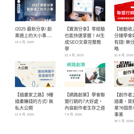
/2025 最新分享/ 創
【實測分享】零經驗
【被動收
業遇上的大小事….
也能快速掌握！AI生
分鐘學會
成SEO文章完整教
有錢! 樂
15 4 月, 2025
學
略
22 3 月, 2025
31 8 月, 2020
【插畫家之路】9種
【網路創業】學會聯
【創作者
插畫賺錢的方式! 無
盟行銷的7大好處，
插畫，是
私大公開
內容創作者生存之道
業?6個
事業
12 8 月, 2020
7 8 月, 2020
30 7 月, 2020