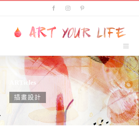
Skip
Facebook
Instagram
Pinterest
to
content
ARTicles
插畫設計