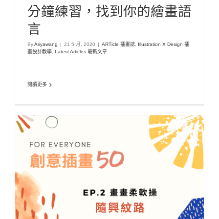
分鐘練習，找到你的繪畫語
言
By
Ariyawang
|
21 5 月, 2020
|
ARTicle 插畫誌
,
Illustration X Design 插
畫設計教學
,
Latest Articles 最新文章
閱讀更多
【創意插畫50】EP.2 畫畫新手柔軟操-隨興畫畫各
種紋路!
ARTicle 插畫誌
Illustration X Design 插畫設計教學
Latest Articles 最新