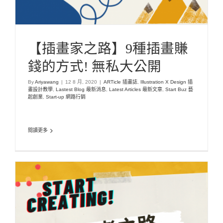
【插畫家之路】9種插畫賺
錢的方式! 無私大公開
By
Ariyawang
|
12 8 月, 2020
|
ARTicle 插畫誌
,
Illustration X Design 插
畫設計教學
,
Lastest Blog 最新消息
,
Latest Articles 最新文章
,
Start Buz 藝
起創業
,
Start-up 網路行銷
閱讀更多