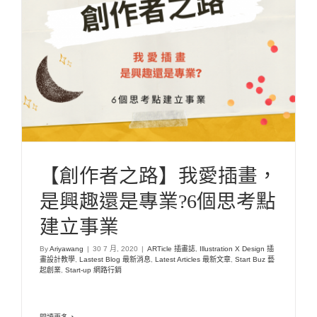
【創作者之路】我愛插畫，是興趣還是專業?6個
思考點建立事業
ARTicle 插畫誌
Illustration X Design 插畫設計教學
Lastest Blog 最新消
息
Latest Articles 最新文章
Start Buz 藝起創業
Start-up 網路行銷
【創作者之路】我愛插畫，
是興趣還是專業?6個思考點
建立事業
By
Ariyawang
|
30 7 月, 2020
|
ARTicle 插畫誌
,
Illustration X Design 插
畫設計教學
,
Lastest Blog 最新消息
,
Latest Articles 最新文章
,
Start Buz 藝
起創業
,
Start-up 網路行銷