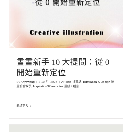
InspirationXCreativites 靈感。創意
畫畫新手 10 大提問：從 0
開始重新定位
By
Ariyawang
|
3 10 月, 2025
|
ARTicle 插畫誌
,
Illustration X Design 插
畫設計教學
,
InspirationXCreativites 靈感。創意
閱讀更多