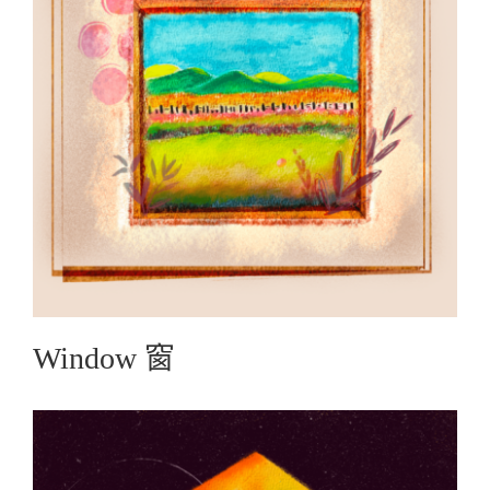
Window 窗
Graphic Create圖文創作
Window 窗