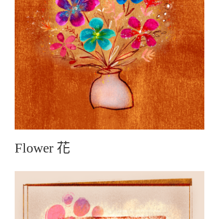
Flower 花
Graphic Create圖文創作
Flower 花