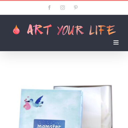
Skip
Facebook
Instagram
Pinterest
to
content
momster 新生兒彌月禮盒