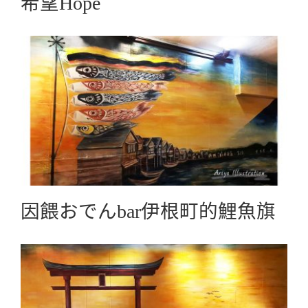
希望Hope
因餵おでんbar伊根町的鯉魚旗
Business Collaboration商業合作
因餵おでんbar伊根町的鯉魚旗