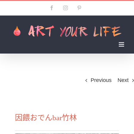
Skip
Facebook
Instagram
Pinterest
to
content
Previous
Next
因餵おでんbar竹林