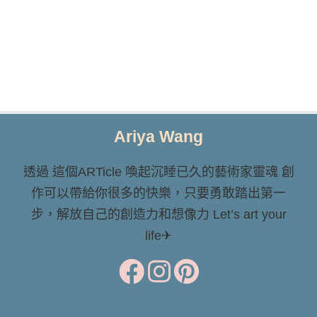
bar海上的鳥
居
因餵おでん
bar富士山景
Ariya Wang
午後的貓咪
透過 這個ARTicle 喚起沉睡已久的藝術家靈魂 創
作可以帶給你很多的快樂，只要勇敢踏出第一
步，解放自己的創造力和想像力 Let’s art your
life✈