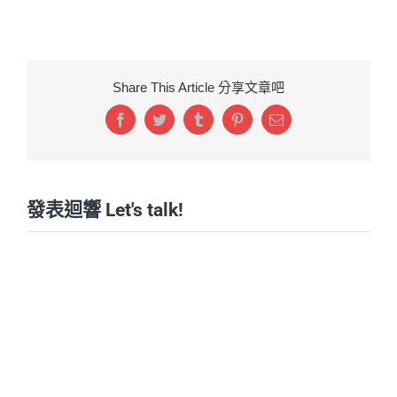
Share This Article 分享文章吧
Facebook
Twitter
Tumblr
Pinterest
Email:
發表迴響 Let's talk!