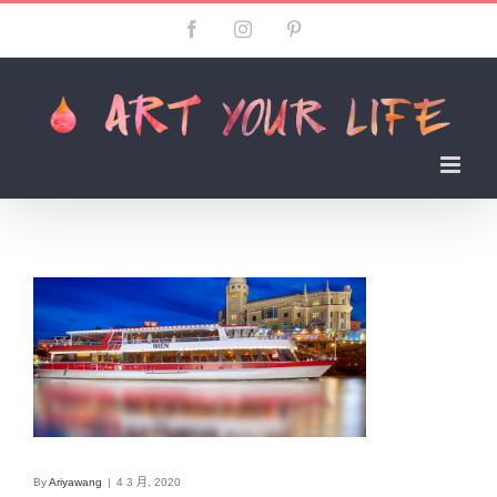
Skip
Facebook
Instagram
Pinterest
to
content
By
Ariyawang
|
4 3 月, 2020