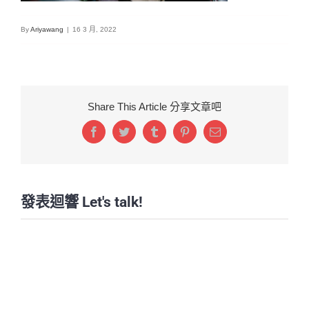
By
Ariyawang
|
16 3 月, 2022
Share This Article 分享文章吧
Facebook
Twitter
Tumblr
Pinterest
Email:
發表迴響 Let's talk!