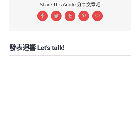
Share This Article 分享文章吧
Facebook
Twitter
Tumblr
Pinterest
Email:
發表迴響 Let's talk!