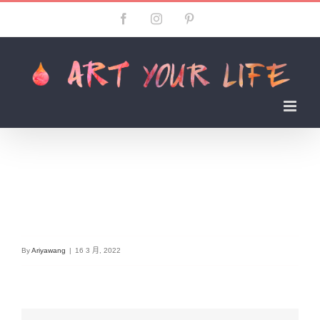
Skip
Facebook
Instagram
Pinterest
to
content
By
Ariyawang
|
16 3 月, 2022