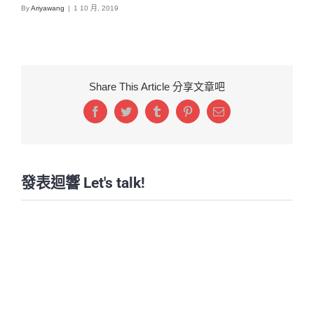
By
Ariyawang
|
1 10 月, 2019
Share This Article 分享文章吧
Facebook
Twitter
Tumblr
Pinterest
Email:
發表迴響 Let's talk!