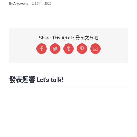
By
Ariyawang
|
1 10 月, 2019
Share This Article 分享文章吧
Facebook
Twitter
Tumblr
Pinterest
Email:
發表迴響 Let's talk!