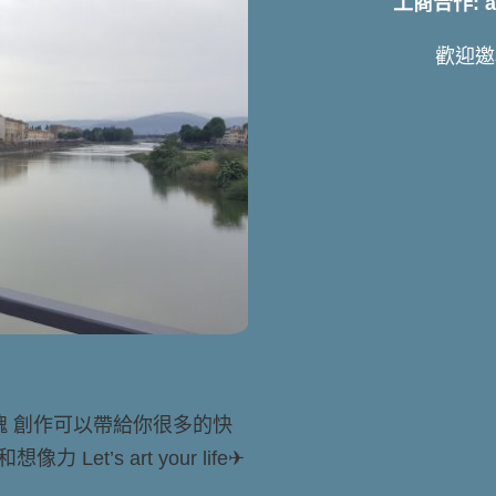
工商合作: art
歡迎邀
靈魂 創作可以帶給你很多的快
t’s art your life✈