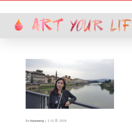
Skip
to
content
By
Ariyawang
|
2 12 月, 2019