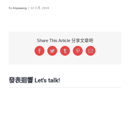
By
Ariyawang
|
12 3 月, 2019
Share This Article 分享文章吧
Facebook
Twitter
Tumblr
Pinterest
Email:
發表迴響 Let's talk!