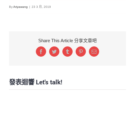
By
Ariyawang
|
23 3 月, 2019
Share This Article 分享文章吧
Facebook
Twitter
Tumblr
Pinterest
Email:
發表迴響 Let's talk!