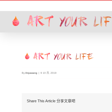
Skip
to
content
By
Ariyawang
|
9 10 月, 2019
Share This Article 分享文章吧