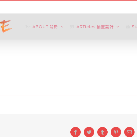
ABOUT 關於
ARTicles 插畫設計
S
Facebook
Twitter
Tumblr
Pinterest
Ema