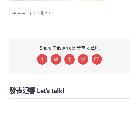
By
Ariyawang
|
30 7 月, 2016
Share This Article 分享文章吧
Facebook
Twitter
Tumblr
Pinterest
Email:
發表迴響 Let's talk!