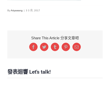
By
Ariyawang
|
3 3 月, 2017
Share This Article 分享文章吧
Facebook
Twitter
Tumblr
Pinterest
Email:
發表迴響 Let's talk!