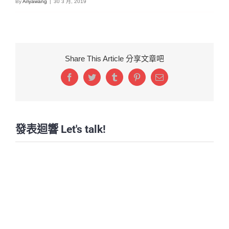
By
Ariyawang
|
30 3 月, 2019
Share This Article 分享文章吧
Facebook
Twitter
Tumblr
Pinterest
Email:
發表迴響 Let's talk!