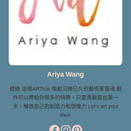
Ariya Wang
透過 這個ARTicle 喚起沉睡已久的藝術家靈魂 創
作可以帶給你很多的快樂，只要勇敢踏出第一
步，解放自己的創造力和想像力 Let’s art your
life✈