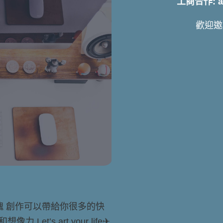
工商合作: art
歡迎邀
靈魂 創作可以帶給你很多的快
t’s art your life✈