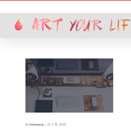
Skip
to
content
By
Ariyawang
|
21 7 月, 2016