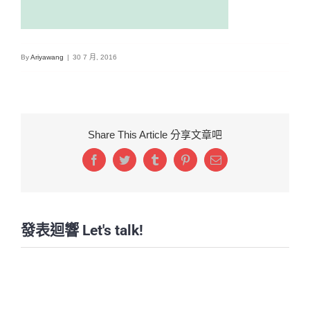
By
Ariyawang
|
30 7 月, 2016
Share This Article 分享文章吧
Facebook
Twitter
Tumblr
Pinterest
Email:
發表迴響 Let's talk!