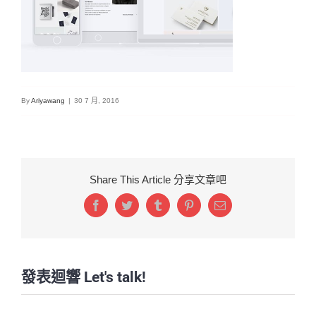
By
Ariyawang
|
30 7 月, 2016
Share This Article 分享文章吧
Facebook
Twitter
Tumblr
Pinterest
Email:
發表迴響 Let's talk!