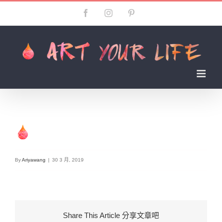
Skip
Facebook
Instagram
Pinterest
to
content
By
Ariyawang
|
30 3 月, 2019
Share This Article 分享文章吧