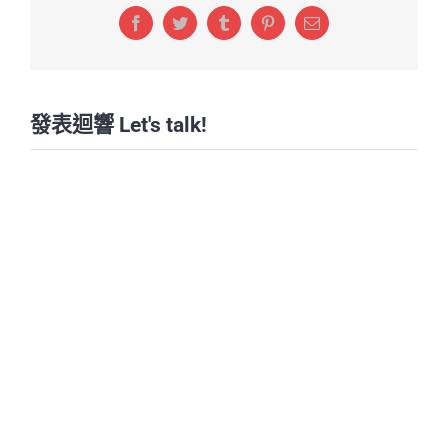
Facebook
Twitter
Tumblr
Pinterest
Email:
發表迴響 Let's talk!