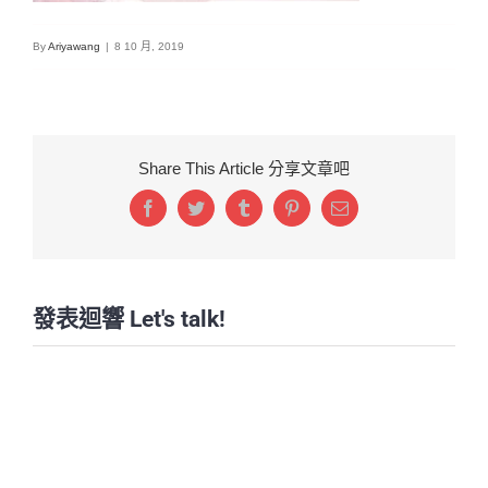
By
Ariyawang
|
8 10 月, 2019
Share This Article 分享文章吧
Facebook
Twitter
Tumblr
Pinterest
Email:
發表迴響 Let's talk!