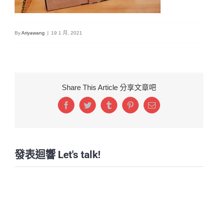
By
Ariyawang
|
19 1 月, 2021
Share This Article 分享文章吧
Facebook
Twitter
Tumblr
Pinterest
Email:
發表迴響 Let's talk!