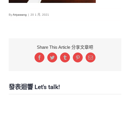
By
Ariyawang
|
20 1 月, 2021
Share This Article 分享文章吧
Facebook
Twitter
Tumblr
Pinterest
Email:
發表迴響 Let's talk!