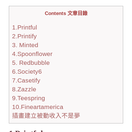
Contents 文章目錄
1.Printful
2.Printify
3. Minted
4.Spoonflower
5. Redbubble
6.Society6
7.Casetify
8.Zazzle
9.Teespring
10.Fineartamerica
插畫建立被動收入不是夢