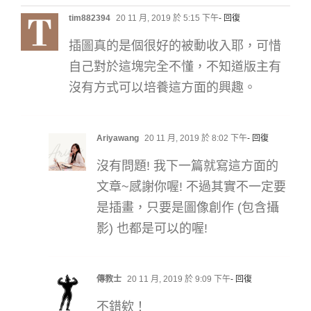
tim882394
20 11 月, 2019 於 5:15 下午
- 回復
插圖真的是個很好的被動收入耶，可惜
如何從0到1- 探索插
畫風格的3個關鍵步
自己對於這塊完全不懂，不知道版主有
驟
沒有方式可以培養這方面的興趣。
/2025 最新分享/ 創
Ariyawang
20 11 月, 2019 於 8:02 下午
- 回復
業遇上的大小事….
沒有問題! 我下一篇就寫這方面的
文章~感謝你喔! 不過其實不一定要
是插畫，只要是圖像創作 (包含攝
影) 也都是可以的喔!
傳教士
20 11 月, 2019 於 9:09 下午
- 回復
不錯欸！