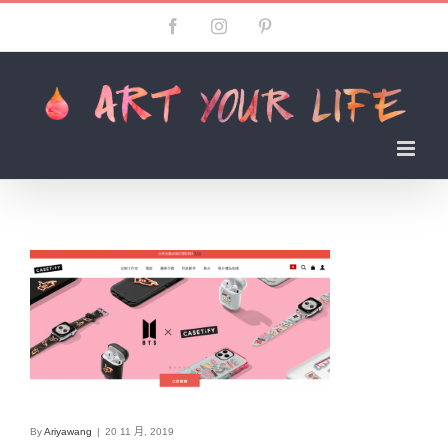
Skip
Facebook
Instagram
Pinterest
to
content
By
Ariyawang
|
20 11 月, 2019