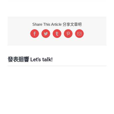
Share This Article 分享文章吧
Facebook
Twitter
Tumblr
Pinterest
Email:
發表迴響 Let's talk!