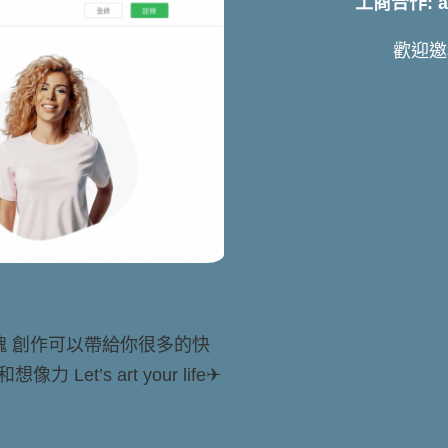
工商合作: art
歡迎邀
靈魂 創作可以帶給你很多的快
t’s art your life✈