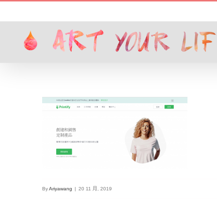
Skip
to
content
By
Ariyawang
|
20 11 月, 2019