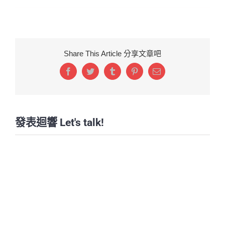
Share This Article 分享文章吧
Facebook
Twitter
Tumblr
Pinterest
Email:
發表迴響 Let's talk!