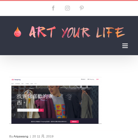
Skip
Facebook
Instagram
Pinterest
to
content
By
Ariyawang
|
20 11 月, 2019