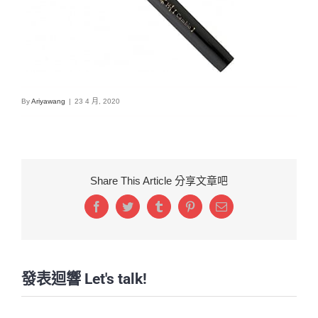
By
Ariyawang
|
23 4 月, 2020
Share This Article 分享文章吧
Facebook
Twitter
Tumblr
Pinterest
Email:
發表迴響 Let's talk!