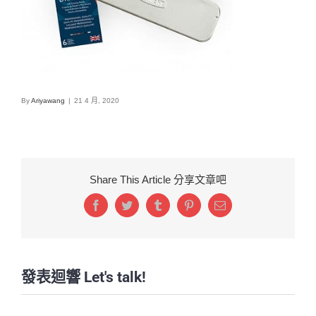
By
Ariyawang
|
21 4 月, 2020
Share This Article 分享文章吧
Facebook
Twitter
Tumblr
Pinterest
Email:
發表迴響 Let's talk!