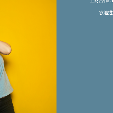
工商合作: art
歡迎邀