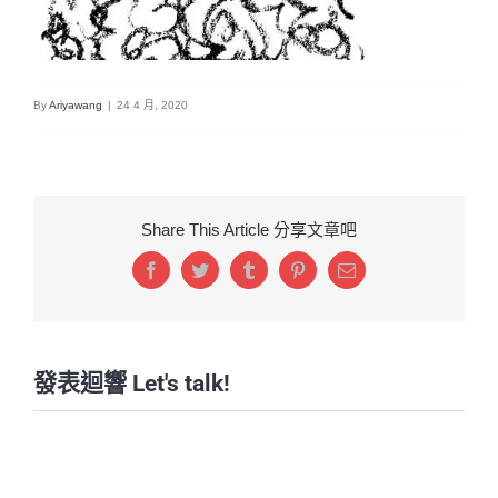
By
Ariyawang
|
24 4 月, 2020
Share This Article 分享文章吧
Facebook
Twitter
Tumblr
Pinterest
Email:
發表迴響 Let's talk!