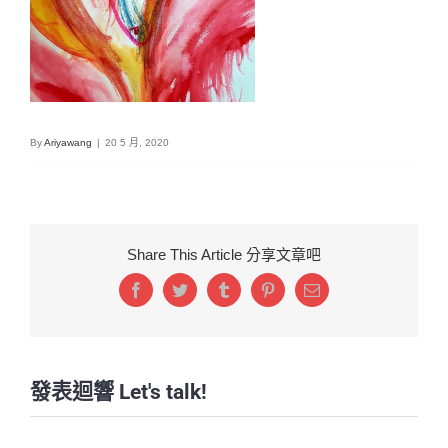
By
Ariyawang
|
20 5 月, 2020
Share This Article 分享文章吧
Facebook
Twitter
Tumblr
Pinterest
Email:
發表迴響 Let's talk!