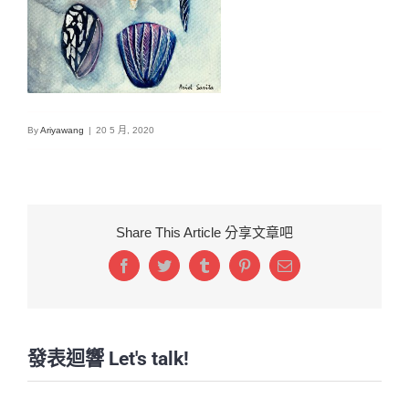
By
Ariyawang
|
20 5 月, 2020
Share This Article 分享文章吧
Facebook
Twitter
Tumblr
Pinterest
Email:
發表迴響 Let's talk!