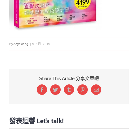
By
Ariyawang
|
9 7 月, 2019
Share This Article 分享文章吧
Facebook
Twitter
Tumblr
Pinterest
Email:
發表迴響 Let's talk!