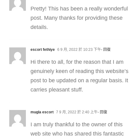
Pretty! This has been a really wonderful
post. Many thanks for providing these
details.
escort fethiye
6 9 月, 2022 於 10:23 下午
- 回復
Hi there to all, for the reason that I am
genuinely keen of reading this website’s
post to be updated on a regular basis. It
carries pleasant stuff.
mugla escort
7 9 月, 2022 於 2:40 上午
- 回復
I am truly thankful to the owner of this
web site who has shared this fantastic