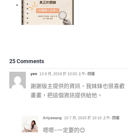
鍵，3步驟建立你的
品牌力
畫畫新手 10 大提
問：從 0 開始重新
25 Comments
定位
yen
13 9 月, 2019 於 10:03 上午
- 回復
謝謝版主提供的資訊，我妹妹也很喜歡
如何從0到1- 探索插
畫風格的3個關鍵步
畫畫，把這個資訊提供給他。
驟
《課程開箱》新手
Ariyawang
10 7 月, 2020 於 10:10 上午
- 回復
上路-Procreate 插
畫入門，自學從素
嗯嗯~一定要的😊
描到風格