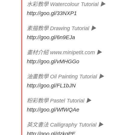
水彩教學 Watercolour Tutorial ▶
http://goo.gl/33NXP1
素描教學 Drawing Tutorial ▶
http://goo.gl/6n9EJa
畫材介紹 www.minipetit.com ▶
http://goo.gl/vMHGGo
油畫教學 Oil Painting Tutorial ▶
http://goo.gl/FL1bJN
粉彩教學 Pastel Tutorial ▶
http://goo.gl/WfWQAe
英文書法 Calligraphy Tutorial ▶
http://goo.gl/dzkqPE