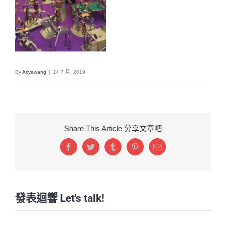
By
Ariyawang
|
24 7 月, 2019
Share This Article 分享文章吧
Facebook
Twitter
Tumblr
Pinterest
Email:
發表迴響 Let's talk!