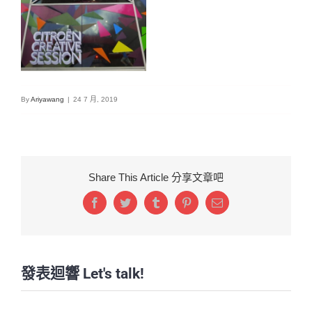
By
Ariyawang
|
24 7 月, 2019
Share This Article 分享文章吧
Facebook
Twitter
Tumblr
Pinterest
Email:
發表迴響 Let's talk!