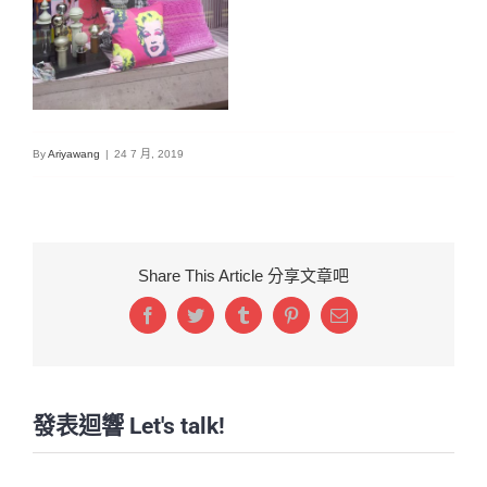
By
Ariyawang
|
24 7 月, 2019
Share This Article 分享文章吧
Facebook
Twitter
Tumblr
Pinterest
Email:
發表迴響 Let's talk!