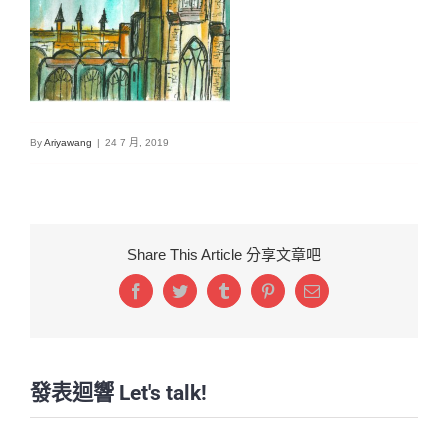
By
Ariyawang
|
24 7 月, 2019
Share This Article 分享文章吧
Facebook
Twitter
Tumblr
Pinterest
Email:
發表迴響 Let's talk!