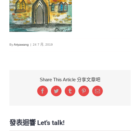
By
Ariyawang
|
24 7 月, 2019
Share This Article 分享文章吧
Facebook
Twitter
Tumblr
Pinterest
Email:
發表迴響 Let's talk!