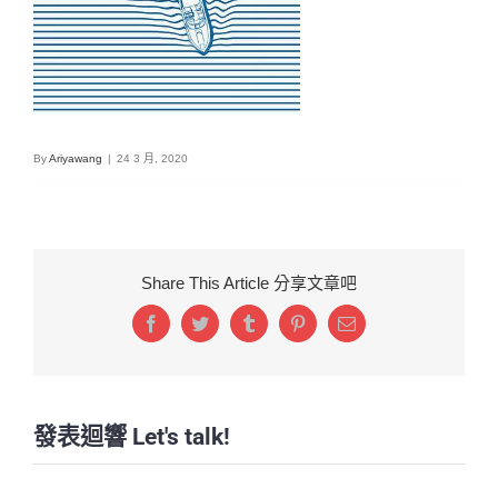
By
Ariyawang
|
24 3 月, 2020
Share This Article 分享文章吧
Facebook
Twitter
Tumblr
Pinterest
Email:
發表迴響 Let's talk!