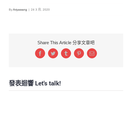
By
Ariyawang
|
24 3 月, 2020
Share This Article 分享文章吧
Facebook
Twitter
Tumblr
Pinterest
Email:
發表迴響 Let's talk!