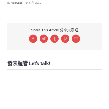
By
Ariyawang
|
24 6 月, 2019
Share This Article 分享文章吧
Facebook
Twitter
Tumblr
Pinterest
Email:
發表迴響 Let's talk!