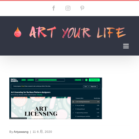
Skip
Facebook
Instagram
Pinterest
to
content
By
Ariyawang
|
11 6 月, 2020