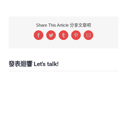
Share This Article 分享文章吧
Facebook
Twitter
Tumblr
Pinterest
Email:
發表迴響 Let's talk!