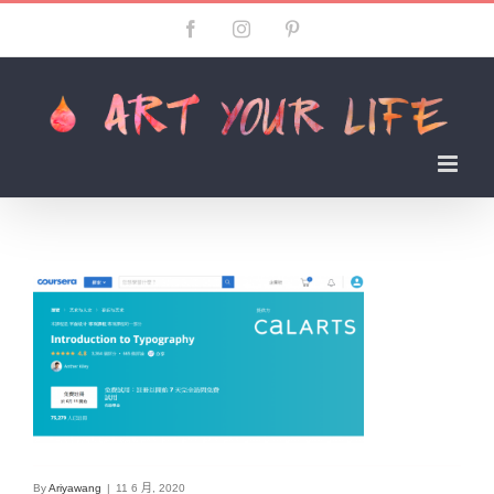
Skip
Facebook
Instagram
Pinterest
to
content
By
Ariyawang
|
11 6 月, 2020