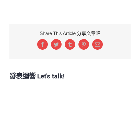
Share This Article 分享文章吧
Facebook
Twitter
Tumblr
Pinterest
Email:
發表迴響 Let's talk!