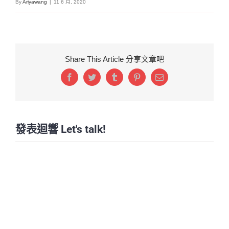
By
Ariyawang
|
11 6 月, 2020
Share This Article 分享文章吧
Facebook
Twitter
Tumblr
Pinterest
Email:
發表迴響 Let's talk!