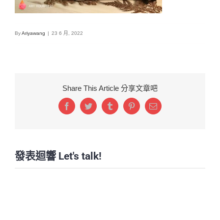
By
Ariyawang
|
23 6 月, 2022
Share This Article 分享文章吧
Facebook
Twitter
Tumblr
Pinterest
Email:
發表迴響 Let's talk!