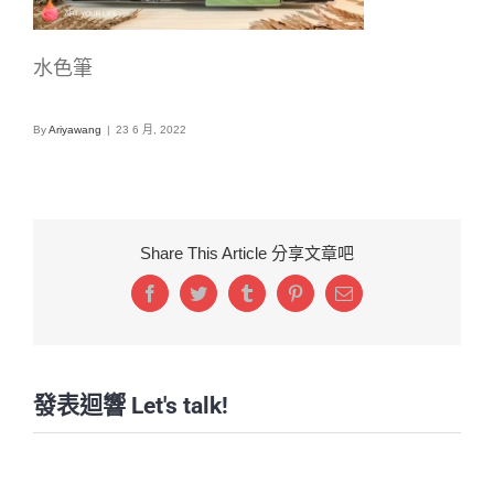
水色筆
By
Ariyawang
|
23 6 月, 2022
Share This Article 分享文章吧
Facebook
Twitter
Tumblr
Pinterest
Email:
發表迴響 Let's talk!