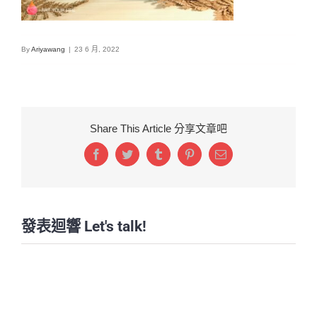
By
Ariyawang
|
23 6 月, 2022
Share This Article 分享文章吧
Facebook
Twitter
Tumblr
Pinterest
Email:
發表迴響 Let's talk!